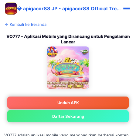
💎 apigacor88 JP - apigacor88 Official Trending Anti Rungkad
← Kembali ke Beranda
VO777 – Aplikasi Mobile yang Dirancang untuk Pengalaman
Lancar
Unduh APK
Daftar Sekarang
VO777 adalah aplikasi mobile yang menghadirkan berbagai konten