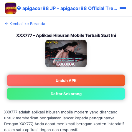
💎 apigacor88 JP - apigacor88 Official Trending Anti Rungkad
← Kembali ke Beranda
XXX777 – Aplikasi Hiburan Mobile Terbaik Saat Ini
Unduh APK
Daftar Sekarang
XXX777 adalah aplikasi hiburan mobile modern yang dirancang
untuk memberikan pengalaman lancar kepada penggunanya.
Dengan XXX777, Anda dapat menikmati beragam konten interaktif
dalam satu aplikasi ringan dan responsif.